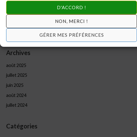
DERNIERE MINUTE: Ouverture des inscriptions à la
D'ACCORD !
formation d’été 2025
NON, MERCI !
Préformation: Gestion financière (#1)
DIRECTIVES DE DERNIERE MINUTE
GÉRER MES PRÉFÉRENCES
Archives
août 2025
juillet 2025
juin 2025
août 2024
juillet 2024
Catégories