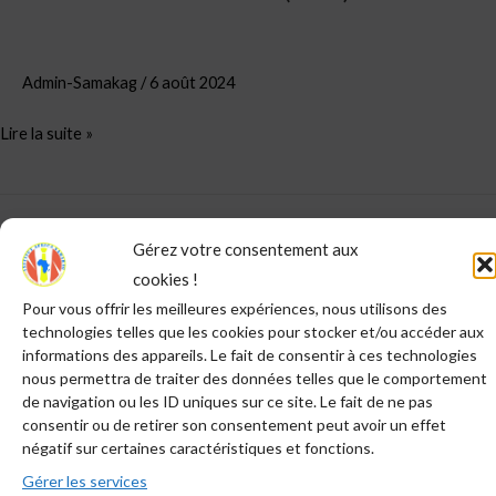
Admin-Samakag
/
6 août 2024
Lire la suite »
Rechercher
Gérez votre consentement aux
RECHERCHER
cookies !
Pour vous offrir les meilleures expériences, nous utilisons des
technologies telles que les cookies pour stocker et/ou accéder aux
Articles récents
informations des appareils. Le fait de consentir à ces technologies
nous permettra de traiter des données telles que le comportement
de navigation ou les ID uniques sur ce site. Le fait de ne pas
DERNIERES NOUVELLES ! Comment vous devez venir à
consentir ou de retirer son consentement peut avoir un effet
SAMAKAG cette année ?
négatif sur certaines caractéristiques et fonctions.
Report des formations de SAMAKAG 2025
Gérer les services