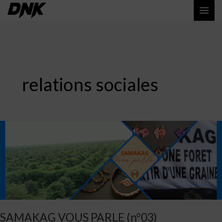
Aller
MAI
au
ME
contenu
relations sociales
SAMAKAG
VOUS
PARLE
(n°03)
SAMAKAG VOUS PARLE (n°03)