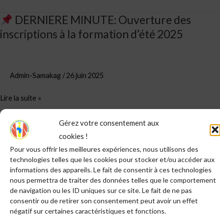
DERNIERE MINUTE: Ouverture des
inscriptions à la formation d’été 2025
DERNIERE
MINUTE:
Ouverture
des
Admin-Samakag
/
26 juin 2025
inscriptions
Lire la suite »
à
la
Gérez votre consentement aux
formation
DIRECTIVES
cookies !
d’été
DE
Pour vous offrir les meilleures expériences, nous utilisons des
2025
DERNIERE
technologies telles que les cookies pour stocker et/ou accéder aux
informations des appareils. Le fait de consentir à ces technologies
MINUTE
nous permettra de traiter des données telles que le comportement
de navigation ou les ID uniques sur ce site. Le fait de ne pas
consentir ou de retirer son consentement peut avoir un effet
négatif sur certaines caractéristiques et fonctions.