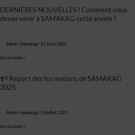
SAMAKAG
DERNIERES NOUVELLES ! Comment vous
cette
devez venir à SAMAKAG cette année ?
année
?
Admin-Samakag
/
21 août 2025
Lire la suite »
Report des formations de SAMAKAG
2025
Report
des
formations
de
Admin-Samakag
/
24 juillet 2025
SAMAKAG
Lire la suite »
2025