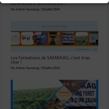
DERNIERES NOUVELLES…
Par
Admin-Samakag
/
23 juillet 2024
Les formations de SAMAKAG, c’est trop
cher !
Par
Admin-Samakag
/
29 juillet 2024