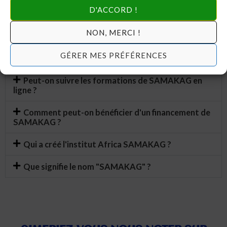
exploiter pour produire « sa forêt » à travers le complément
D'ACCORD !
de formation adapté.
NON, MERCI !
Peut-on déposer les diplômes de SAMAKAG en
GÉRER MES PRÉFÉRENCES
cas de recherche d'emploi ?
Peut-on suivre les formations de SAMAKAG en
ligne ?
Comment peut-on bénéficier d'un financement de
SAMAKAG ?
Qui a créé l'institut Africa SAMAKAG ?
Que signifie le nom "SAMAKAG" ?