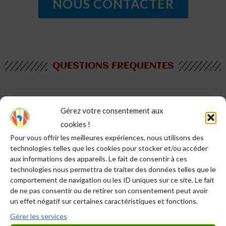
NOUS CONTACTER
QUESTIONS FREQUENTES
Peut-on s'inscrire à SAMAKAG et y suivre son
cursus post-BAC ?
Gérez votre consentement aux
cookies !
A l’heure actuelle,
la réponse est: NON
! En effet,
Pour vous offrir les meilleures expériences, nous utilisons des
SAMAKAG est un jeune institut qui ne donne, pour l’heure,
technologies telles que les cookies pour stocker et/ou accéder
aux informations des appareils. Le fait de consentir à ces
que des compléments de formation de haute qualité, très
technologies nous permettra de traiter des données telles que le
pratiques et très efficaces certes, d’après le témoignage
comportement de navigation ou les ID uniques sur ce site. Le fait
unanime des participants depuis 2019, mais cela nécessite
de ne pas consentir ou de retirer son consentement peut avoir
que le participant ait une formation de base ou une
un effet négatif sur certaines caractéristiques et fonctions.
compétence (=graine) que nous l’aiderons à pleinement
Gérer les services