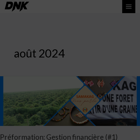
Aller
MAI
au
ME
contenu
août 2024
Préformation:
Gestion
financière
(#1)
Préformation: Gestion financière (#1)