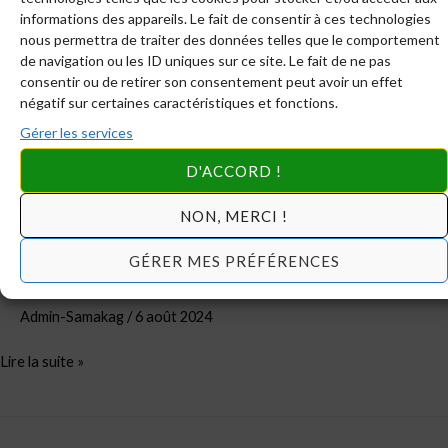
informations des appareils. Le fait de consentir à ces technologies
nous permettra de traiter des données telles que le comportement
SAMAKAG
de navigation ou les ID uniques sur ce site. Le fait de ne pas
VOUS
consentir ou de retirer son consentement peut avoir un effet
négatif sur certaines caractéristiques et fonctions.
PARLE
(n°03)
Gérer les services
D'ACCORD !
NON, MERCI !
SAMAKAG VOUS PARLE (n°03)
GÉRER MES PRÉFÉRENCES
Admin-Samakag
/
6 août 2024
Lire la suite »