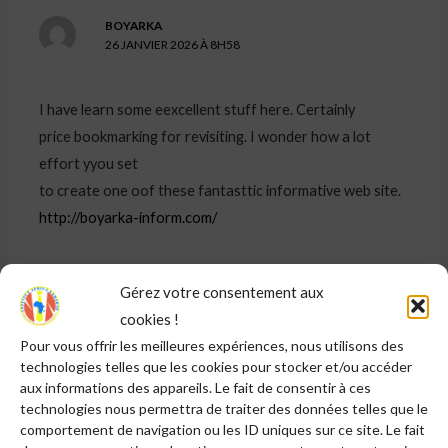
BOYARKA
26 JANVIER 2026 À 8H58
I have learn some eexcellent stuff here. Certainly
price bookmarking for revisiting. I wonder how a lot
effort yyou set
to create one oof these fantasttic informative web site.
http://boyarka-inform.com/
Répondre
Gérez votre consentement aux
cookies !
Pour vous offrir les meilleures expériences, nous utilisons des
technologies telles que les cookies pour stocker et/ou accéder
aux informations des appareils. Le fait de consentir à ces
ESCORT SERVICE IN SALTLAKE
9 MARS 2026 À 0H47
technologies nous permettra de traiter des données telles que le
comportement de navigation ou les ID uniques sur ce site. Le fait