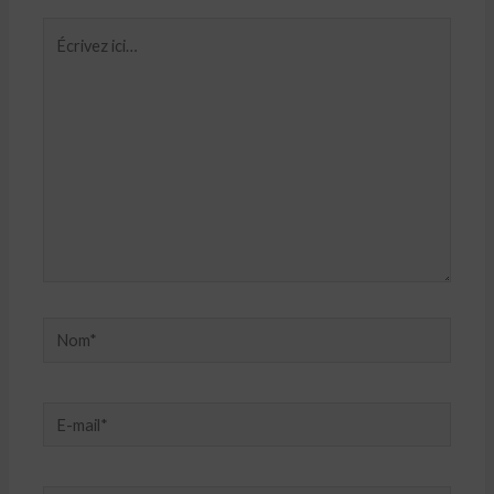
Écrivez
ici…
Nom*
E-
mail*