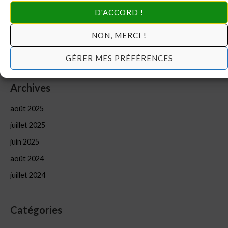
DERNIERE MINUTE: Ouverture des inscriptions à la
D'ACCORD !
formation d’été 2025
NON, MERCI !
Préformation: Gestion financière (#1)
DIRECTIVES DE DERNIERE MINUTE
GÉRER MES PRÉFÉRENCES
Archives
août 2025
juillet 2025
juin 2025
août 2024
juillet 2024
Catégories