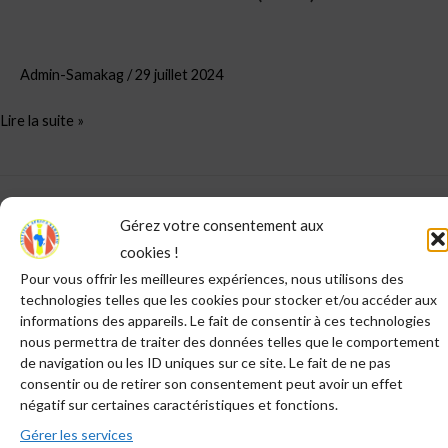
Admin-Samakag
/
29 juillet 2024
Lire la suite »
Rechercher
Gérez votre consentement aux
RECHERCHER
cookies !
Pour vous offrir les meilleures expériences, nous utilisons des
technologies telles que les cookies pour stocker et/ou accéder aux
Articles récents
informations des appareils. Le fait de consentir à ces technologies
nous permettra de traiter des données telles que le comportement
de navigation ou les ID uniques sur ce site. Le fait de ne pas
DERNIERES NOUVELLES ! Comment vous devez venir à
consentir ou de retirer son consentement peut avoir un effet
SAMAKAG cette année ?
négatif sur certaines caractéristiques et fonctions.
Report des formations de SAMAKAG 2025
Gérer les services