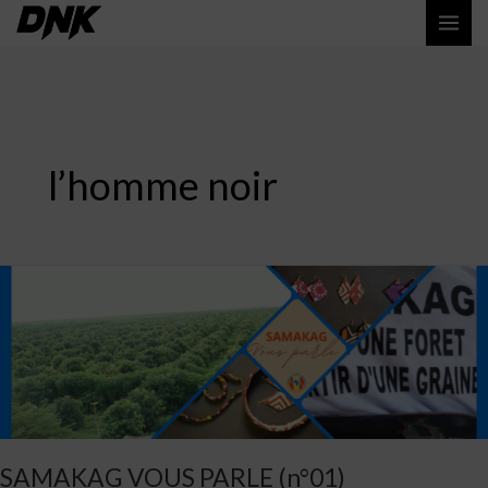
Aller
MAI
au
ME
contenu
l’homme noir
SAMAKAG
VOUS
PARLE
(n°01)
SAMAKAG VOUS PARLE (n°01)