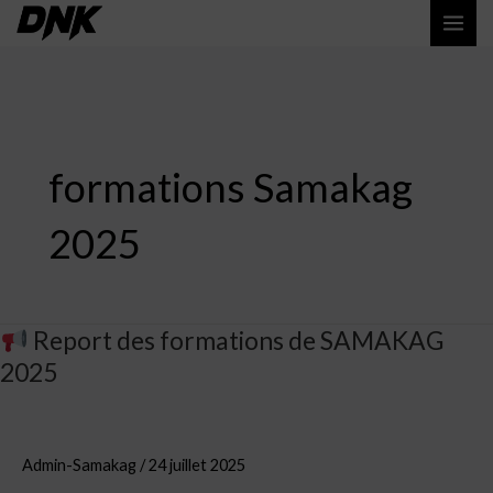
Aller
MAI
au
ME
contenu
formations Samakag
2025
Report des formations de SAMAKAG
2025
Report
des
formations
de
Admin-Samakag
/
24 juillet 2025
SAMAKAG