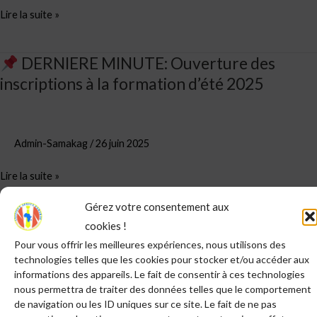
Lire la suite »
2025
DERNIERE MINUTE: Ouverture des
inscriptions à la formation d’été 2025
DERNIERE
MINUTE:
Ouverture
des
Admin-Samakag
/
26 juin 2025
inscriptions
Lire la suite »
à
la
Gérez votre consentement aux
formation
cookies !
d’été
Rechercher
Pour vous offrir les meilleures expériences, nous utilisons des
2025
technologies telles que les cookies pour stocker et/ou accéder aux
RECHERCHER
informations des appareils. Le fait de consentir à ces technologies
nous permettra de traiter des données telles que le comportement
de navigation ou les ID uniques sur ce site. Le fait de ne pas