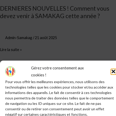
SAMAKAG
DERNIERES NOUVELLES ! Comment vous
cette
devez venir à SAMAKAG cette année ?
année
?
Admin-Samakag
/
21 août 2025
Lire la suite »
Gérez votre consentement aux
Rechercher
cookies !
Pour vous offrir les meilleures expériences, nous utilisons des
RECHERCHER
technologies telles que les cookies pour stocker et/ou accéder aux
informations des appareils. Le fait de consentir à ces technologies
nous permettra de traiter des données telles que le comportement
Articles récents
de navigation ou les ID uniques sur ce site. Le fait de ne pas
consentir ou de retirer son consentement peut avoir un effet
DERNIERES NOUVELLES ! Comment vous devez venir à
négatif sur certaines caractéristiques et fonctions.