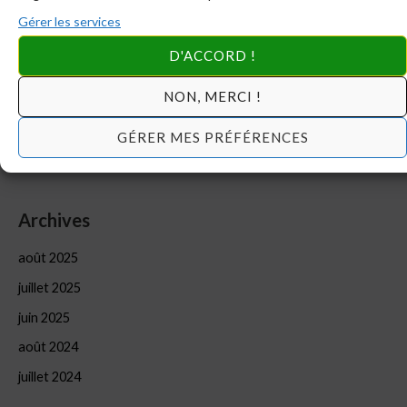
SAMAKAG cette année ?
Gérer les services
Report des formations de SAMAKAG 2025
D'ACCORD !
DERNIERE MINUTE: Ouverture des inscriptions à la
NON, MERCI !
formation d’été 2025
Préformation: Gestion financière (#1)
GÉRER MES PRÉFÉRENCES
DIRECTIVES DE DERNIERE MINUTE
Archives
août 2025
juillet 2025
juin 2025
août 2024
juillet 2024