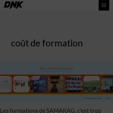
Aller
MAI
au
ME
contenu
coût de formation
Les
formations
de
SAMAKAG,
c’est
trop
cher
Les formations de SAMAKAG, c’est trop
!