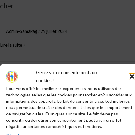
cher !
Admin-Samakag
/
29 juillet 2024
Lire la suite »
Gérez votre consentement aux
Rechercher
cookies !
RECHERCHER
Pour vous offrir les meilleures expériences, nous utilisons des
technologies telles que les cookies pour stocker et/ou accéder aux
informations des appareils. Le fait de consentir à ces technologies
Articles récents
nous permettra de traiter des données telles que le comportement
de navigation ou les ID uniques sur ce site. Le fait de ne pas
DERNIERES NOUVELLES ! Comment vous devez venir à
consentir ou de retirer son consentement peut avoir un effet
négatif sur certaines caractéristiques et fonctions.
SAMAKAG cette année ?