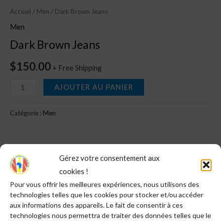
Accueil
/
Men
/ Dark Brown Jeans
Men
Dark Brown Jeans
$
150.00
+ Free Shipping
AJOUTER AU PANIER
Catégorie :
Men
Gérez votre consentement aux
Informations complémentaires
cookies !
Avis (0)
Pour vous offrir les meilleures expériences, nous utilisons des
technologies telles que les cookies pour stocker et/ou accéder
aux informations des appareils. Le fait de consentir à ces
color
Blue
technologies nous permettra de traiter des données telles que le