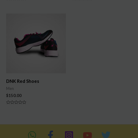
Note
Note
0
0
sur
sur
5
5
DNK Red Shoes
Men
$
150.00
Note
0
sur
5