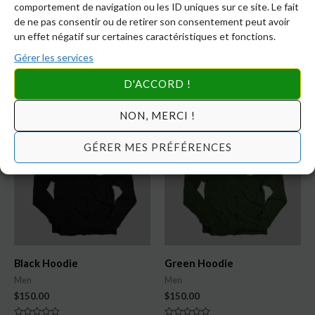
comportement de navigation ou les ID uniques sur ce site. Le fait
size
32, 34, 36, 38
de ne pas consentir ou de retirer son consentement peut avoir
un effet négatif sur certaines caractéristiques et fonctions.
Gérer les services
D'ACCORD !
Produits similaires
NON, MERCI !
GÉRER MES PRÉFÉRENCES
Black Hoodie
Green Hoodie
Men
Men
$
150.00
$
150.00