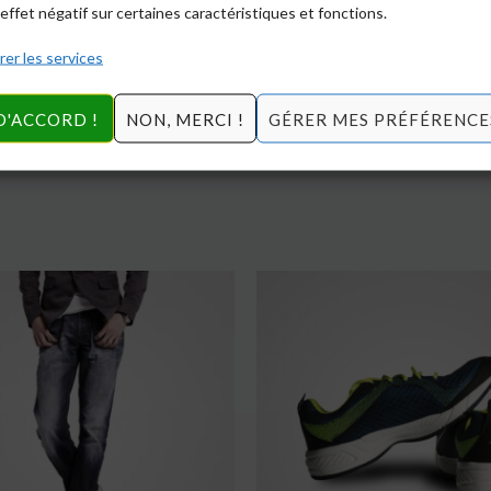
effet négatif sur certaines caractéristiques et fonctions.
er les services
D'ACCORD !
NON, MERCI !
GÉRER MES PRÉFÉRENCE
Le
Le
prix
prix
initial
actuel
était :
est :
$150.00.
$120.00.