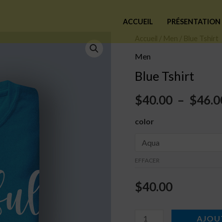
ACCUEIL
PRÉSENTATION
quantité
Accueil
/
Men
/ Blue Tshirt
de
Men
Blue
Blue Tshirt
Tshirt
$
40.00
–
$
46.0
color
EFFACER
$
40.00
AJOU