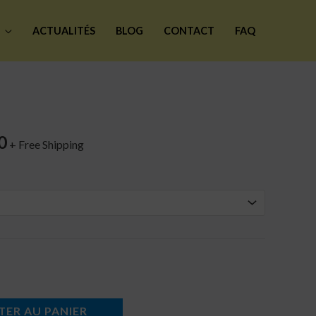
ACTUALITÉS
BLOG
CONTACT
FAQ
Plage
de
prix :
0
+ Free Shipping
$40.00
à
$46.00
TER AU PANIER