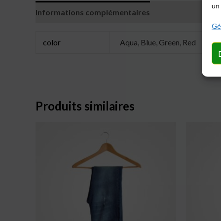
un 
Informations complémentaires
Avis (0)
Gér
color
Aqua, Blue, Green, Red
Produits similaires