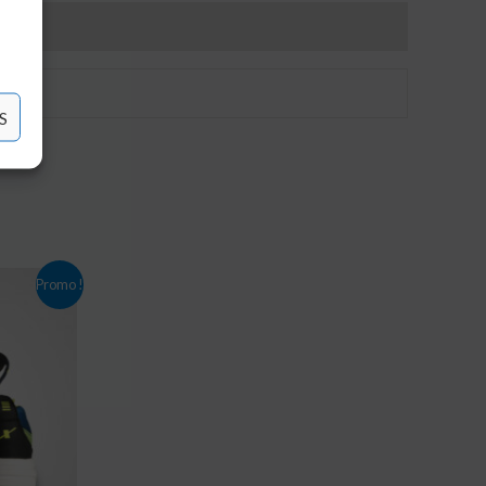
S
Promo !