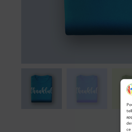
Pou
tel
app
de
ce 